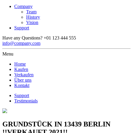
Company
Team
History
Vision
Support
Have any Questions?
+01 123 444 555
info@company.com
Menu
Home
Kaufen
Verkaufen
Über uns
Kontakt
Support
Testimonials
GRUNDSTÜCK IN 13439 BERLIN
!!VERKAUFT 2021!!