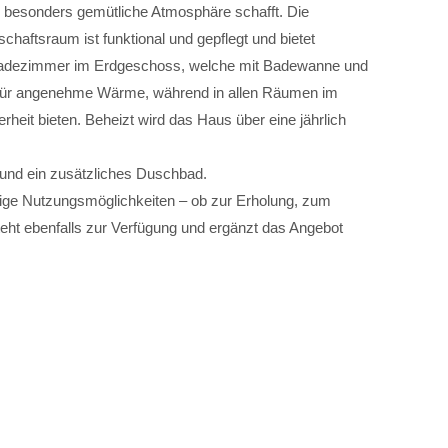
 besonders gemütliche Atmosphäre schafft. Die
aftsraum ist funktional und gepflegt und bietet
Badezimmer im Erdgeschoss, welche mit Badewanne und
g für angenehme Wärme, während in allen Räumen im
heit bieten. Beheizt wird das Haus über eine jährlich
 elit.
nd ein zusätzliches Duschbad.
ciis natoque penatibus et magnis dis parturient montes, nascetur ridi
ältige Nutzungsmöglichkeiten – ob zur Erholung, zum
steht ebenfalls zur Verfügung und ergänzt das Angebot