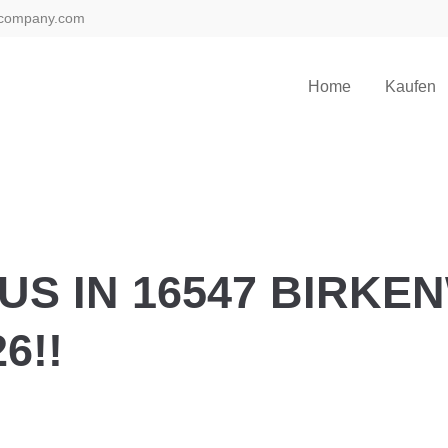
company.com
Home
Kaufen
US IN 16547 BIRK
6!!