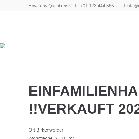
Have any Questions?
+01 123 444 555
info@
Login
Benutzername
Passwort
EINFAMILIENHA
Anmelden
!!VERKAUFT 202
Register
|
Lost your password?
Support
Ort
Birkenwerder
Wohnfläche
140,00 m²