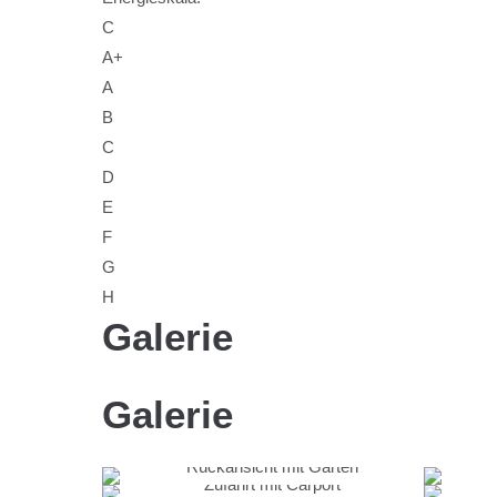
C
A+
A
B
C
D
E
F
G
H
Galerie
Galerie