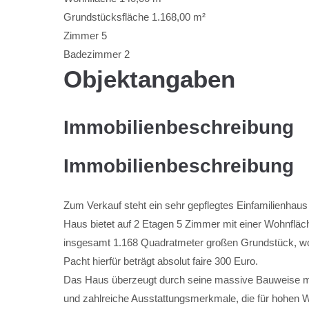
Lorem ipsum dolor sit amet:
Grundstücksfläche
1.168,00 m²
Zimmer
5
Badezimmer
2
24h
Objektangaben
/ 365days
Immobilienbeschreibung
We offer support for our customers
Mon - Fri 8:00am - 5:00pm
(GMT +1)
Immobilienbeschreibung
Kontakt
Zum Verkauf steht ein sehr gepflegtes Einfamilienhaus
Thomas Lüke & Christian Dietze, Immobilien, GbR
Hauptstr. 22
Haus bietet auf 2 Etagen 5 Zimmer mit einer Wohnfläc
16552 Schildow
insgesamt 1.168 Quadratmeter großen Grundstück, wov
Pacht hierfür beträgt absolut faire 300 Euro.
Telefon: 01737555071
Das Haus überzeugt durch seine massive Bauweise 
und zahlreiche Ausstattungsmerkmale, die für hohen W