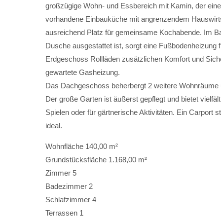
großzügige Wohn- und Essbereich mit Kamin, der eine
Have any questions?
+44 1234 567 890
vorhandene Einbauküche mit angrenzendem Hauswirtsch
ausreichend Platz für gemeinsame Kochabende. Im 
info@ldimmobilien.de
Dusche ausgestattet ist, sorgt eine Fußbodenheizun
About us
Erdgeschoss Rollläden zusätzlichen Komfort und Sicher
gewartete Gasheizung.
Lorem ipsum dolor sit amet, consectetuer adipiscing
Das Dachgeschoss beherbergt 2 weitere Wohnräume u
Aenean commodo ligula eget dolor. Aenean massa. Cum so
Der große Garten ist äußerst gepflegt und bietet vielf
Spielen oder für gärtnerische Aktivitäten. Ein Carport 
ideal.
Wohnfläche
140,00 m²
Grundstücksfläche
1.168,00 m²
Zimmer
5
Badezimmer
2
Schlafzimmer
4
Terrassen
1